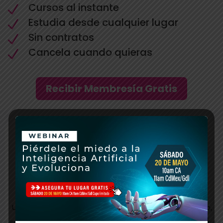
Cursos al instante
N
Estudia desde cualquier lugar
N
Sin contratos
N
Cancela cuando quieras
N
Recibir Membresía Gratis
Contrata a Adriana Gallardo
Madre de tres hijos, esposa, empresaria, productora,
mentora, autora, coach de vida y empresarial,
conferencista Internacional.
Uno de los propósitos más grandes de Adriana Gallardo,
es empoderar a las mujeres. A raíz de esto, escribió su