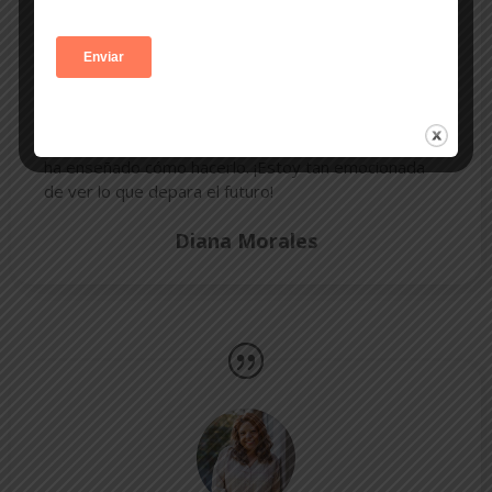
¡Chingona Lifestyle ha sido una experiencia tan
enriquecedora! Nunca supe que podría diseñar mi
vida de la manera que quisiera, pero este curso me
ha enseñado cómo hacerlo. ¡Estoy tan emocionada
de ver lo que depara el futuro!
Diana Morales