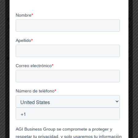
primer libro “Cómo ser una mujer Chingona y no
morirse del miedo.” Un concepto donde la mujer es
capaz de lograr todo lo que se propone cuando tiene un
propósito de vida claro, toma riesgos, no se victimiza y
no se deja detener por el miedo.
Esto la ha llevado a grandes escenarios como Vogue y
Forbes México, EXMA, TEDex, así como también otros
eventos importantes en diferentes ciudades del mundo.